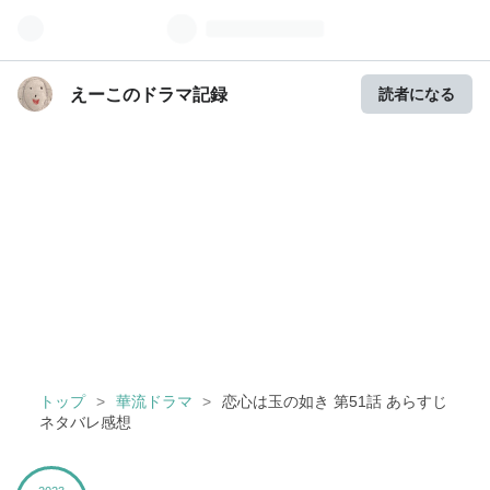
えーこのドラマ記録
読者になる
えーこのドラマ記録
趣味の海外ドラマ（たまに日本ドラマ）のネタバレと感想を綴るブログ。最近は中
国ドラマにどっぷりハマっているので中国ドラマ記事が多め。
トップ
>
華流ドラマ
>
恋心は玉の如き 第51話 あらすじ
ネタバレ感想