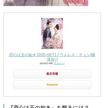
恋心は玉の如き DVD-SET1 [ ウォレス・チョン[鍾
漢良] ]
posted with
カエレバ
楽天市場
Amazon
『恋心は玉の如き』を観るには？