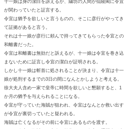
十一娘は身の潔白を訴えるが、繍坊の人間が仙綾閣に令宜
が関わっていたと証言する。
令宜は猶予を欲しいと言うものの、そこに彦行がやってき
て証拠があると言う。
それは十一娘が彦行に頼んで持ってきてもらった令宜との
和離書だった。
令宜は和離書は無効だと訴えるが、十一娘は令宜を巻き込
まないために証言し令宜の潔白が証明される。
しかし十一娘は斬首に処されることが決まり、令宜は十一
娘が処刑するまでの3日の間になんとかしようと考える。
徐大夫人含め一家で皇帝に時間を欲しいと懇願すると、1
か月の猶予を与えられることになる。
令宜が守っていた海賊が狙われ、令宜はなんとか救い出す
が令宜が裏切っていたと疑われる。
海賊は亡くなるがその前に令宜にあるものを渡す。