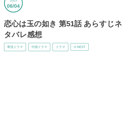
2023
06
04
恋心は玉の如き 第51話 あらすじネ
タバレ感想
華流ドラマ
中国ドラマ
ドラマ
U-NEXT