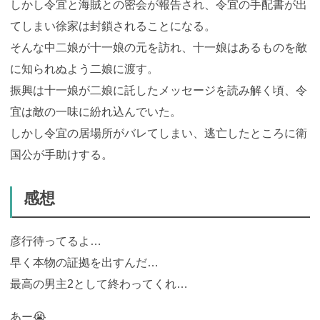
しかし令宜と海賊との密会が報告され、令宜の手配書が出
てしまい徐家は封鎖されることになる。
そんな中二娘が十一娘の元を訪れ、十一娘はあるものを敵
に知られぬよう二娘に渡す。
振興は十一娘が二娘に託したメッセージを読み解く頃、令
宜は敵の一味に紛れ込んでいた。
しかし令宜の居場所がバレてしまい、逃亡したところに衛
国公が手助けする。
感想
彦行待ってるよ…
早く本物の証拠を出すんだ…
最高の男主2として終わってくれ…
あー😭