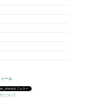
フィール
upe_dramaをフォロー
グについて