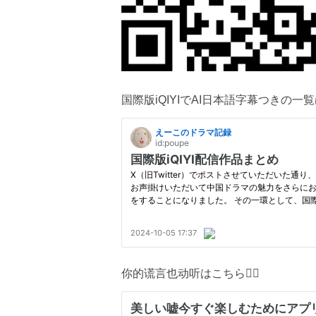
国際版iQIYIでAI日本語字幕つきの一
你的谎言也动听はこちら💁‍♀️