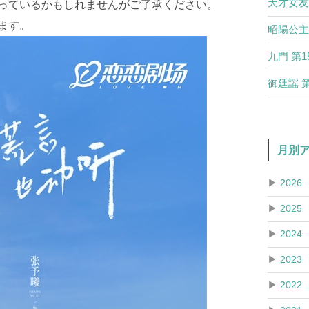
天才女友
っているかもしれませんがご了承ください。
ます。
昭陽公主
九門 第
御廷謡 
月別
▶
2026
▶
2025
▶
2024
▶
2023
▶
2022