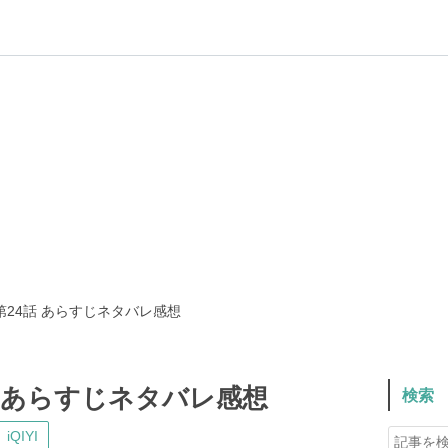
えーこのドラマ記録
ラマ）のネタバレと感想を綴るブログ。最近は中国ドラマにどっぷりハマっ
第24話 あらすじネタバレ感想
話 あらすじネタバレ感想
検索
iQIYI