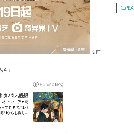
にほ
※画
。
ちら↓