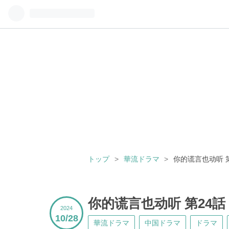
趣味の海外ドラマ（たまに日本ド
トップ
>
華流ドラマ
>
你的谎言也动听 
你的谎言也动听 第24
2024
10
28
華流ドラマ
中国ドラマ
ドラマ